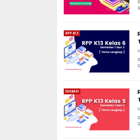
K
R
RPP K13
K
K
K
EDUKASI
K
K
R