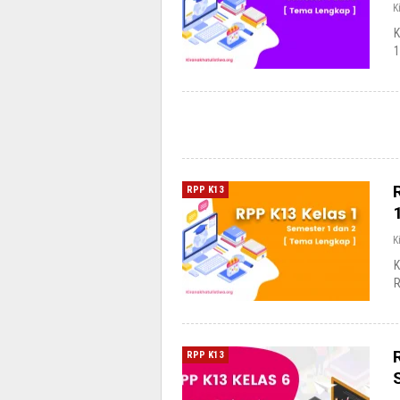
K
K
1
RPP K13
K
K
R
RPP K13