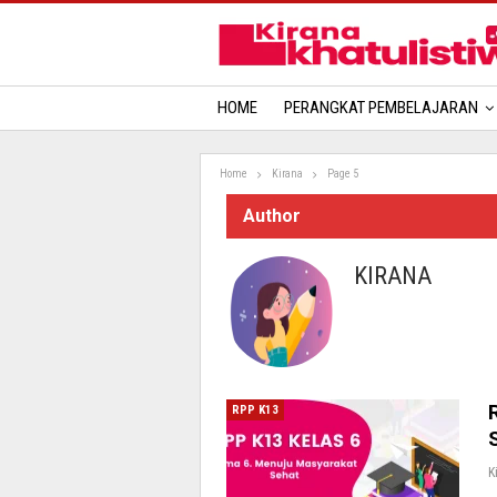
HOME
PERANGKAT PEMBELAJARAN
Home
Kirana
Page 5
Author
KIRANA
RPP K13
K