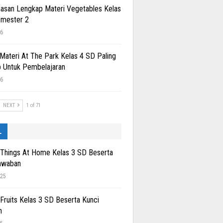
san Lengkap Materi Vegetables Kelas
emester 2
26
 Materi At The Park Kelas 4 SD Paling
 Untuk Pembelajaran
26
NEXT
1 of 71
L
 Things At Home Kelas 3 SD Beserta
awaban
025
 Fruits Kelas 3 SD Beserta Kunci
n