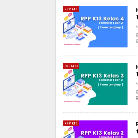
RPP K13
K
K
K
EDUKASI
K
K
R
RPP K13