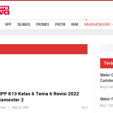
MATERI
RPP
SILABUS
PROMES
PROTA
KKM
BAHASA INGGRIS
AT
Terb
Materi 
Contohn
Aug 8, 20
RPP K13 Kelas 6 Tema 6 Revisi 2022
Materi 
Semester 2
Aug 7, 20
irana
May 23, 2026
0