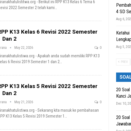
iranakhatulistitwa.org - Berikut ini RPP K13 Kelas 6 Tema 6
Pembaha
evisi 2022 Semester 2 telah kami
…
4 SD S
Aug 6, 20
RPP K13 Kelas 6 Revisi 2022 Semester
Ketahui
1 Dan 2
Lengkap
Aug 5, 20
irana
May 22, 2026
0
iranakhatulistiwa.org - Apakah anda sudah memiliki RPP K13
elas 6 Revisi 2019 Semester 1 dan 2
…
PREV
SOA
RPP K13 Kelas 5 Revisi 2022 Semester
20 Soal
1 Dan 2
Kunci J
irana
May 21, 2026
0
Dec 10, 2
iranakhatulistiwa.org - Sekarang kita masuk ke pembahasan
PP K13 Kelas 5 Revisi 2019 Semester 1
…
20 Soal
Jawaba