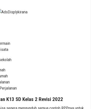
ermain
isata
sekolah
mah
rumah
alanan
Perjalanan
an K13 SD Kelas 2 Revisi 2022
u bisa segera mengunduh semua contoh RPPnya untuk