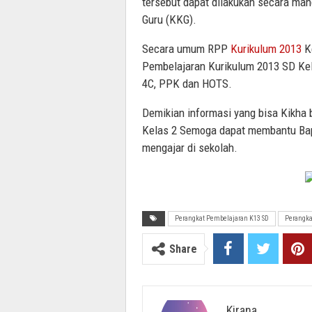
tersebut dapat dilakukan secara ma
Guru (KKG).
Secara umum RPP
Kurikulum 2013
Ke
Pembelajaran Kurikulum 2013 SD Kelas
4C, PPK dan HOTS.
Demikian informasi yang bisa Kikha 
Kelas 2 Semoga dapat membantu Bap
mengajar di sekolah.
Perangkat Pembelajaran K13 SD
Perangka
Share
Kirana