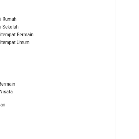
Di Rumah
i Sekolah
itempat Bermain
Ditempat Umum
Bermain
Wisata
han