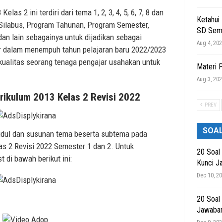
as 2 ini terdiri dari tema 1, 2, 3, 4, 5, 6, 7, 8 dan
Ketahui
 Silabus, Program Tahunan, Program Semester,
SD Sem
dan lain sebagainya untuk dijadikan sebagai
Aug 4, 20
ar dalam menempuh tahun pelajaran baru 2022/2023
 kualitas seorang tenaga pengajar usahakan untuk
Materi 
Aug 3, 20
rikulum 2013 Kelas 2 Revisi 2022
PREV
SOA
judul dan susunan tema beserta subtema pada
s 2 Revisi 2022 Semester 1 dan 2. Untuk
20 Soal
t di bawah berikut ini:
Kunci J
Dec 10, 2
20 Soal
Jawaba