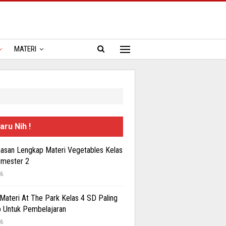
MATERI
aru Nih !
san Lengkap Materi Vegetables Kelas
emester 2
26
 Materi At The Park Kelas 4 SD Paling
 Untuk Pembelajaran
26