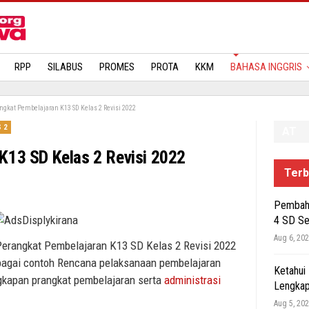
MATERI
RPP
SILABUS
PROMES
PROTA
KKM
BAHASA INGGRIS
ngkat Pembelajaran K13 SD Kelas 2 Revisi 2022
 2
AT
K13 SD Kelas 2 Revisi 2022
Terb
Pembaha
4 SD S
Aug 6, 20
i Perangkat Pembelajaran K13 SD Kelas 2 Revisi 2022
ebagai contoh Rencana pelaksanaan pembelajaran
Ketahui
gkapan prangkat pembelajaran serta
administrasi
Lengkap
Aug 5, 20