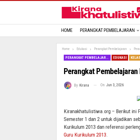
HOME
PERANGKAT PEMBELAJARAN
Home
Edukasi
Perangkat Pembelajaran
Pera
PERANGKAT PEMBELAJARAN
EDUKASI
KELAS
Perangkat Pembelajaran 
On
Jun 3, 2026
By
Kirana
Kiranakhatulistiwa.org – Berikut in
Semester 1 dan 2 untuk dijadikan s
Kurikulum 2013 dan referensi perlen
Guru Kurikulum 2013
.