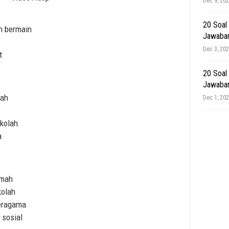
Dec 9, 20
20 Soal
n bermain
Jawaba
Dec 3, 20
t
20 Soal
Jawaba
mah
Dec 1, 20
kolah
a
umah
kolah
eragama
 sosial