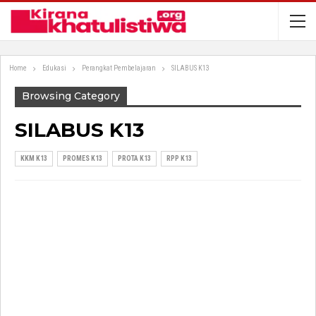
Home
Edukasi
Perangkat Pembelajaran
SILABUS K13
Browsing Category
SILABUS K13
KKM K13
PROMES K13
PROTA K13
RPP K13