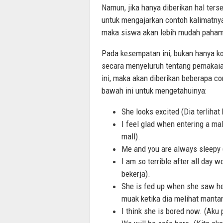
Namun, jika hanya diberikan hal terse
untuk mengajarkan contoh kalimatnya 
maka siswa akan lebih mudah paham
Pada kesempatan ini, bukan hanya k
secara menyeluruh tentang pemakaian
ini, maka akan diberikan beberapa co
bawah ini untuk mengetahuinya:
She looks excited (Dia terliha
I feel glad when entering a m
mall).
Me and you are always sleepy 
I am so terrible after all day 
bekerja).
She is fed up when she saw he
muak ketika dia melihat manta
I think she is bored now. (Aku 