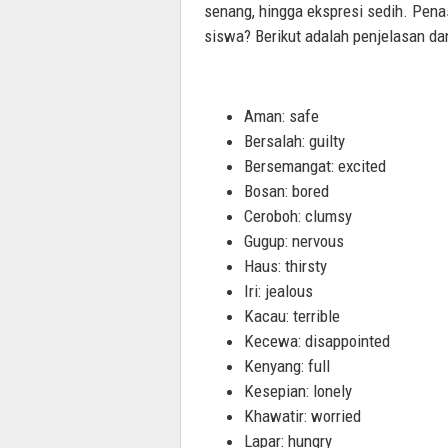
senang, hingga ekspresi sedih. Pena
siswa? Berikut adalah penjelasan dan
Aman: safe
Bersalah: guilty
Bersemangat: excited
Bosan: bored
Ceroboh: clumsy
Gugup: nervous
Haus: thirsty
Iri: jealous
Kacau: terrible
Kecewa: disappointed
Kenyang: full
Kesepian: lonely
Khawatir: worried
Lapar: hungry