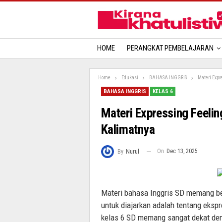
HOME
PERANGKAT PEMBELAJARAN
Home
Edukasi
BAHASA INGGRIS
Materi Expr
BAHASA INGGRIS
KELAS 6
Materi Expressing Feeli
Kalimatnya
On
Dec 13, 2025
By
Nurul
Materi bahasa Inggris SD memang ber
untuk diajarkan adalah tentang ekspr
kelas 6 SD memang sangat dekat deng