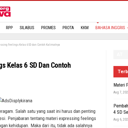
MATERI
RPP
SILABUS
PROMES
PROTA
KKM
BAHASA INGGRIS
essing Feelings Kelas 6 SD dan Contoh Kalimatnya
AT
ngs Kelas 6 SD Dan Contoh
Terb
Materi 
Aug 7, 20
Pembaha
agam. Salah satu yang saat ini harus dan penting
4 SD S
esi. Penjabaran tentang materi expressing feelings
Aug 6, 20
an kehidupan. Maka dari itu, tidak ada salahnya