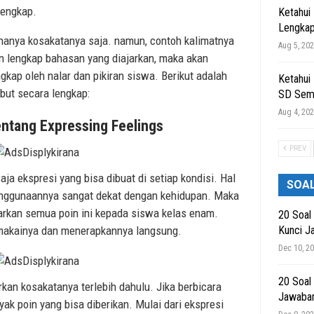
lengkap.
Ketahui
Lengkap
 hanya kosakatanya saja. namun, contoh kalimatnya
Aug 5, 20
in lengkap bahasan yang diajarkan, maka akan
kap oleh nalar dan pikiran siswa. Berikut adalah
Ketahui
but secara lengkap:
SD Sem
Aug 4, 20
ntang Expressing Feelings
PREV
ja ekspresi yang bisa dibuat di setiap kondisi. Hal
SOA
penggunaannya sangat dekat dengan kehidupan. Maka
jarkan semua poin ini kepada siswa kelas enam.
20 Soal
Kunci J
makainya dan menerapkannya langsung.
Dec 10, 2
20 Soal
rkan kosakatanya terlebih dahulu. Jika berbicara
Jawaba
yak poin yang bisa diberikan. Mulai dari ekspresi