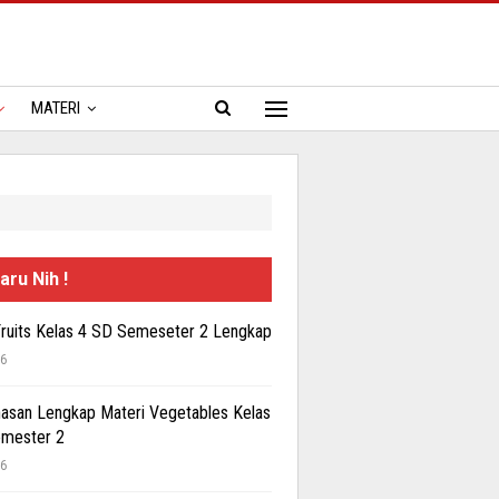
MATERI
aru Nih !
Fruits Kelas 4 SD Semeseter 2 Lengkap
26
san Lengkap Materi Vegetables Kelas
emester 2
26