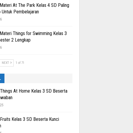
 Materi At The Park Kelas 4 SD Paling
 Untuk Pembelajaran
26
 Materi Things for Swimming Kelas 3
ester 2 Lengkap
26
NEXT
1 of 71
L
 Things At Home Kelas 3 SD Beserta
awaban
025
 Fruits Kelas 3 SD Beserta Kunci
n