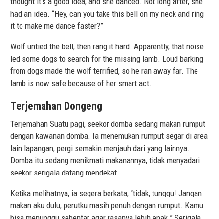
thought it’s a good idea, and she danced. Not long after, she
had an idea. “Hey, can you take this bell on my neck and ring
it to make me dance faster?”
Wolf untied the bell, then rang it hard. Apparently, that noise
led some dogs to search for the missing lamb. Loud barking
from dogs made the wolf terrified, so he ran away far. The
lamb is now safe because of her smart act.
Terjemahan Dongeng
Terjemahan Suatu pagi, seekor domba sedang makan rumput
dengan kawanan domba. Ia menemukan rumput segar di area
lain lapangan, pergi semakin menjauh dari yang lainnya.
Domba itu sedang menikmati makanannya, tidak menyadari
seekor serigala datang mendekat.
Ketika melihatnya, ia segera berkata, “tidak, tunggu! Jangan
makan aku dulu, perutku masih penuh dengan rumput. Kamu
bisa menunggu sebentar agar rasanya lebih enak.” Serigala