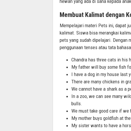
hewan yang ada di sana kepada anak
Membuat Kalimat dengan K
Mempelajari materi Pets ini, dapat 
kalimat. Siswa bisa merangkai kali
pets yang sudah dipelajari. Dengan 
penggunaan tenses atau tata bahasa 
Chandra has three cats in his 
My father will buy some fish f
I have a dog in my house last y
There are many chickens in gra
We cannot have a shark as a p
In a zoo, we can see many wild 
bulls.
We must take good care if we h
My mother buys goldfish at the
My sister wants to have a hor