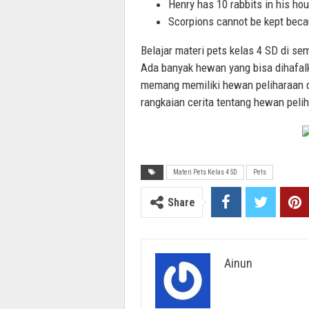
Henry has 10 rabbits in his ho
Scorpions cannot be kept beca
Belajar materi pets kelas 4 SD di s
Ada banyak hewan yang bisa dihafalk
memang memiliki hewan peliharaan d
rangkaian cerita tentang hewan peli
Materi Pets Kelas 4 SD
Pets
Share
Ainun