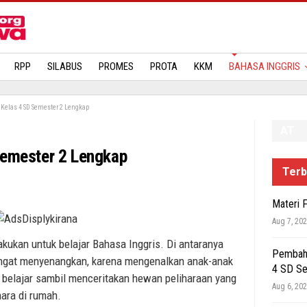
MATERI
RPP
SILABUS
PROMES
PROTA
KKM
BAHASA INGGRIS
 Kelas 4 SD Semester 2 Lengkap
AT
Semester 2 Lengkap
Terb
Materi 
Aug 7, 20
kukan untuk belajar Bahasa Inggris. Di antaranya
Pembaha
sangat menyenangkan, karena mengenalkan anak-anak
4 SD S
 belajar sambil menceritakan hewan peliharaan yang
Aug 6, 20
hara di rumah.