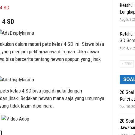
Ketahui
 4 SD
Lengkap
Aug 5, 20
s 4 SD
Ketahui
SD Sem
lakukan dalam materi pets kelas 4 SD ini. Siswa bisa
Aug 4, 20
 yang menjadi peliharaannya di rumah. Jika siswa
swa bisa bercerita tentang hewan apapun yang jinak
PREV
SOA
i pets kelas 4 SD bisa juga dimulai dengan
20 Soal
s dan jinak. Bedakan hewan mana saja yang umumnya
Kunci J
yang tidak lazim dipelihara.
Dec 10, 2
20 Soal
Jawaba
)