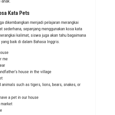
-anak.
osa Kata Pets
juga dikembangkan menjadi pelajaran merangkai
mat sederhana, sepanjang menggunakan kosa kata
merangkai kalimat, siswa juga akan tahu bagaimana
yang baik di dalam Bahasa Inggris.
house
or me
ear
ndfather’s house in the village
et
animals such as tigers, lions, bears, snakes, or
ave a pet in our house
 market
se