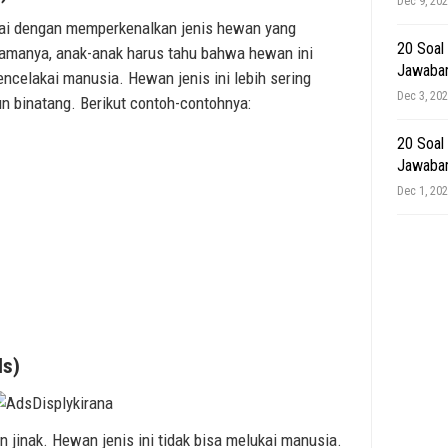
Dec 9, 20
ulai dengan memperkenalkan jenis hewan yang
20 Soal
namanya, anak-anak harus tahu bahwa hewan ini
Jawaba
encelakai manusia. Hewan jenis ini lebih sering
Dec 3, 20
n binatang. Berikut contoh-contohnya:
20 Soal
Jawaba
Dec 1, 20
ls)
 jinak. Hewan jenis ini tidak bisa melukai manusia.