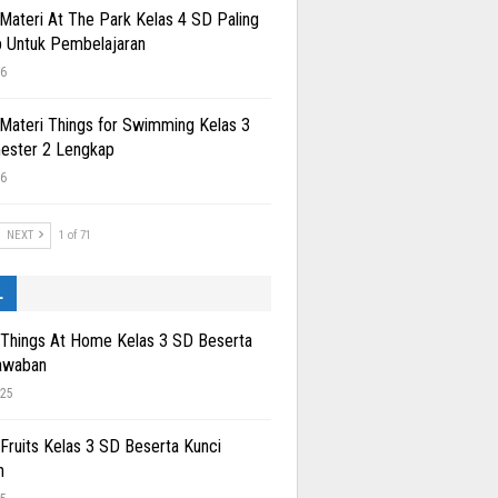
 Materi At The Park Kelas 4 SD Paling
 Untuk Pembelajaran
26
 Materi Things for Swimming Kelas 3
ester 2 Lengkap
26
NEXT
1 of 71
L
 Things At Home Kelas 3 SD Beserta
awaban
025
 Fruits Kelas 3 SD Beserta Kunci
n