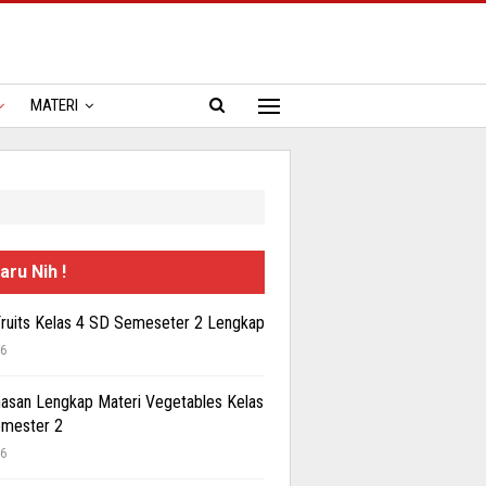
MATERI
aru Nih !
Fruits Kelas 4 SD Semeseter 2 Lengkap
26
san Lengkap Materi Vegetables Kelas
emester 2
26