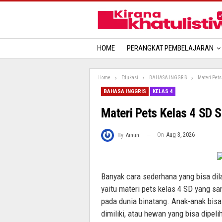
HOME
PERANGKAT PEMBELAJARAN
Home
Edukasi
BAHASA INGGRIS
Materi Pets
BAHASA INGGRIS
KELAS 4
Materi Pets Kelas 4 SD 
On
Aug 3, 2026
By
Ainun
Banyak cara sederhana yang bisa dila
yaitu materi pets kelas 4 SD yang 
pada dunia binatang. Anak-anak bisa
dimiliki, atau hewan yang bisa dipeli