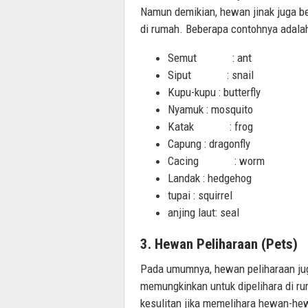
Namun demikian, hewan jinak juga be
di rumah. Beberapa contohnya adalah
Semut : ant
Siput : snail
Kupu-kupu : butterfly
Nyamuk : mosquito
Katak : frog
Capung : dragonfly
Cacing : worm
Landak : hedgehog
tupai : squirrel
anjing laut: seal
3. Hewan Peliharaan (Pets)
Pada umumnya, hewan peliharaan jug
memungkinkan untuk dipelihara di ru
kesulitan jika memelihara hewan-hew