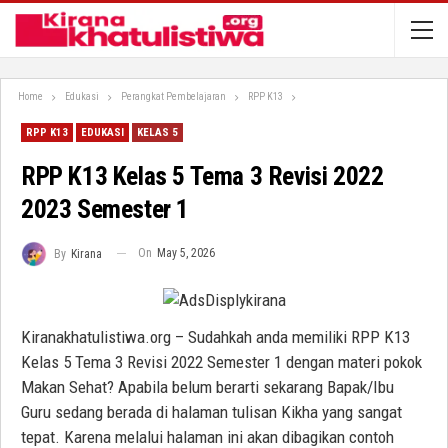
Home
Edukasi
Perangkat Pembelajaran
RPP K13
RPP K13
EDUKASI
KELAS 5
RPP K13 Kelas 5 Tema 3 Revisi 2022
2023 Semester 1
On
May 5, 2026
By
Kirana
Kiranakhatulistiwa.org – Sudahkah anda memiliki RPP K13
Kelas 5 Tema 3 Revisi 2022 Semester 1 dengan materi pokok
Makan Sehat? Apabila belum berarti sekarang Bapak/Ibu
Guru sedang berada di halaman tulisan Kikha yang sangat
tepat. Karena melalui halaman ini akan dibagikan contoh