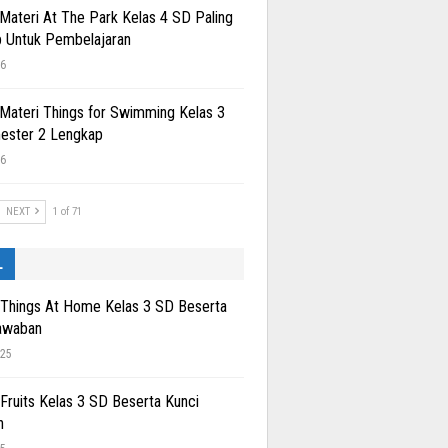
 Materi At The Park Kelas 4 SD Paling
 Untuk Pembelajaran
26
 Materi Things for Swimming Kelas 3
ester 2 Lengkap
26
NEXT
1 of 71
L
 Things At Home Kelas 3 SD Beserta
awaban
025
 Fruits Kelas 3 SD Beserta Kunci
n