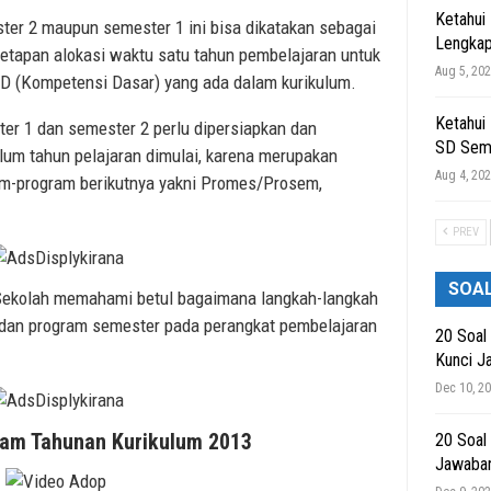
Ketahui
ter 2 maupun semester 1 ini bisa dikatakan sebagai
Lengkap
tapan alokasi waktu satu tahun pembelajaran untuk
Aug 5, 20
KD (Kompetensi Dasar) yang ada dalam kurikulum.
Ketahui
ter 1 dan semester 2 perlu dipersiapkan dan
SD Sem
lum tahun pelajaran dimulai, karena merupakan
Aug 4, 20
-program berikutnya yakni Promes/Prosem,
PREV
SOA
Sekolah memahami betul bagaimana langkah-langkah
dan program semester pada perangkat pembelajaran
20 Soal
Kunci J
Dec 10, 2
am Tahunan Kurikulum 2013
20 Soal
Jawaba