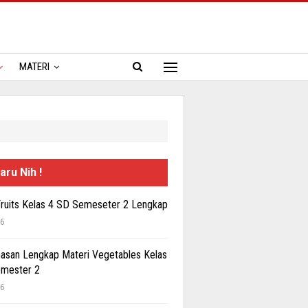
MATERI
aru Nih !
Fruits Kelas 4 SD Semeseter 2 Lengkap
26
san Lengkap Materi Vegetables Kelas
emester 2
26