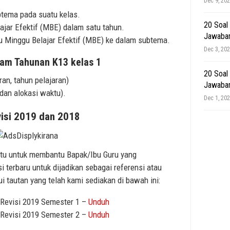
Dec 9, 20
tema pada suatu kelas.
20 Soal
jar Efektif (MBE) dalam satu tahun.
Jawaba
u Minggu Belajar Efektif (MBE) ke dalam subtema.
Dec 3, 20
m Tahunan K13 kelas 1
20 Soal
ran, tahun pelajaran)
Jawaba
 dan alokasi waktu).
Dec 1, 20
visi 2019 dan 2018
aitu untuk membantu Bapak/Ibu Guru yang
terbaru untuk dijadikan sebagai referensi atau
ui tautan yang telah kami sediakan di bawah ini:
Revisi 2019 Semester 1 –
Unduh
Revisi 2019 Semester 2 –
Unduh