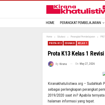
HOME
PERANGKAT PEMBELAJARAN
Home
Edukasi
Perangkat Pembelajaran
PRO
PROTA K13
EDUKASI
KELAS 1
Prota K13 Kelas 1 Revis
On
May 27, 2026
By
Kirana
Kiranakhatulistiwa.org – Sudahkah P
sebagai perlengkapan perangkat pem
2019/2020 saat ini? Apabila ternyata
halaman informasi yang tepat.