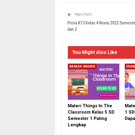
PREV POST
Prota K13 Kelas 4 Revisi 2022 Semeste
dan 2
You Might Also Like
BAHASA INGGRIS
EDUK
Materi Things In The
Mate
Classroom Kelas 5 SD
1 SD
Semester 1 Paling
Dapa
Lengkap