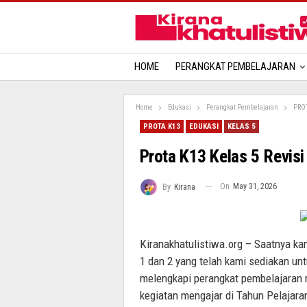
HOME
PERANGKAT PEMBELAJARAN
Home
Edukasi
Perangkat Pembelajaran
PRO
PROTA K13
EDUKASI
KELAS 5
Prota K13 Kelas 5 Revis
On
May 31, 2026
By
Kirana
Kiranakhatulistiwa.org – Saatnya ka
1 dan 2 yang telah kami sediakan u
melengkapi perangkat pembelajara
kegiatan mengajar di Tahun Pelajara