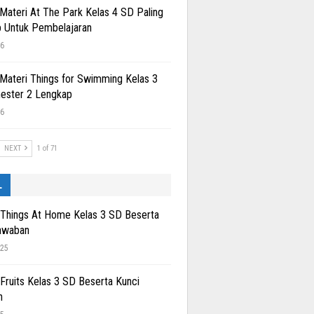
 Materi At The Park Kelas 4 SD Paling
 Untuk Pembelajaran
26
 Materi Things for Swimming Kelas 3
ester 2 Lengkap
26
NEXT
1 of 71
L
 Things At Home Kelas 3 SD Beserta
awaban
025
 Fruits Kelas 3 SD Beserta Kunci
n