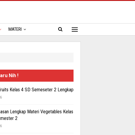
MATERI
aru Nih !
Fruits Kelas 4 SD Semeseter 2 Lengkap
26
san Lengkap Materi Vegetables Kelas
emester 2
26