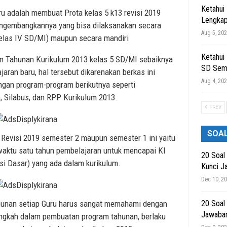
Ketahui
ru adalah membuat Prota kelas 5 k13 revisi 2019
Lengkap
engembangkannya yang bisa dilaksanakan secara
Aug 5, 20
elas IV SD/MI) maupun secara mandiri
Ketahui
 Tahunan Kurikulum 2013 kelas 5 SD/MI sebaiknya
SD Sem
jaran baru, hal tersebut dikarenakan berkas ini
Aug 4, 20
an program-program berikutnya seperti
 Silabus, dan RPP Kurikulum 2013.
PREV
SOA
 Revisi 2019 semester 2 maupun semester 1 ini yaitu
waktu satu tahun pembelajaran untuk mencapai KI
20 Soal
i Dasar) yang ada dalam kurikulum.
Kunci J
Dec 10, 2
20 Soal
unan setiap Guru harus sangat memahami dengan
Jawaba
angkah dalam pembuatan program tahunan, berlaku