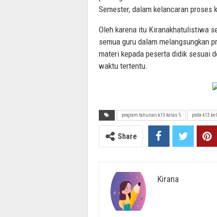
Semester, dalam kelancaran proses k
Oleh karena itu Kiranakhatulistiwa
semua guru dalam melangsungkan pr
materi kepada peserta didik sesuai 
waktu tertentu.
program tahunan k13 kelas 5
prota k13 ke
Share
Kirana