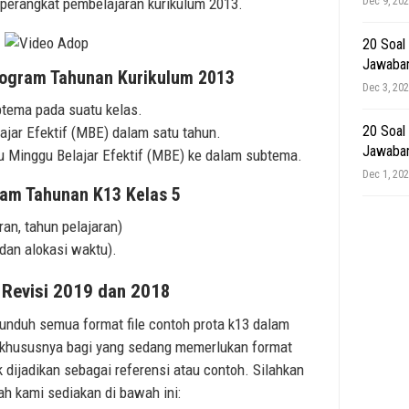
Dec 9, 20
perangkat pembelajaran kurikulum 2013.
20 Soal
Jawaba
ogram Tahunan Kurikulum 2013
Dec 3, 20
tema pada suatu kelas.
20 Soal
jar Efektif (MBE) dalam satu tahun.
Jawaba
u Minggu Belajar Efektif (MBE) ke dalam subtema.
Dec 1, 20
am Tahunan K13 Kelas 5
ran, tahun pelajaran)
 dan alokasi waktu).
 Revisi 2019 dan 2018
unduh semua format file contoh prota k13 dalam
 khususnya bagi yang sedang memerlukan format
 dijadikan sebagai referensi atau contoh. Silahkan
ah kami sediakan di bawah ini: