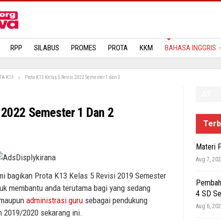
MATERI
RPP
SILABUS
PROMES
PROTA
KKM
BAHASA INGGRIS
TA K13
Prota K13 Kelas 5 Revisi 2022 Semester 1 dan 2
AT
i 2022 Semester 1 Dan 2
Terb
Materi 
Aug 7, 20
mi bagikan Prota K13 Kelas 5 Revisi 2019 Semester
Pembaha
ntuk membantu anda terutama bagi yang sedang
4 SD S
n maupun
administrasi guru
sebagai pendukung
Aug 6, 20
n 2019/2020 sekarang ini.