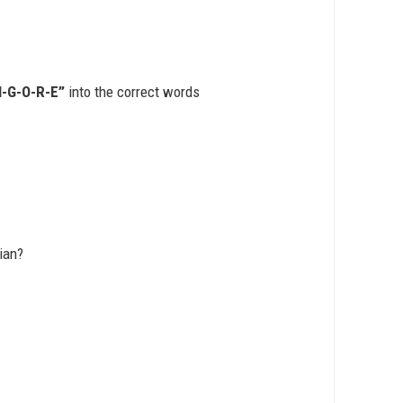
N-G-O-R-E”
into the correct words
ian?