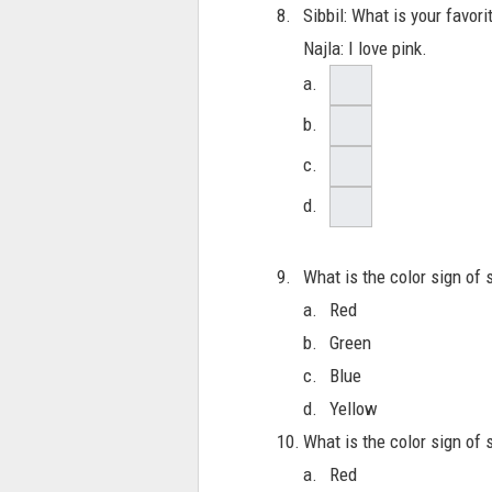
8.
Sibbil: What is your favori
Najla: I love pink.
a.
b.
c.
d.
9.
What is the color sign of st
a.
Red
b.
Green
c.
Blue
d.
Yellow
10.
What is the color sign of st
a.
Red