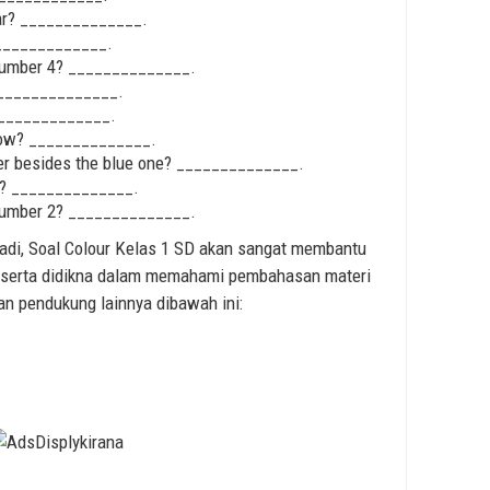
ear? ______________.
______________.
 number 4? ______________.
? ______________.
 ______________.
ndow? ______________.
wer besides the blue one? ______________.
be? ______________.
 number 2? ______________.
tadi, Soal Colour Kelas 1 SD akan sangat membantu
serta didikna dalam memahami pembahasan materi
an pendukung lainnya dibawah ini: