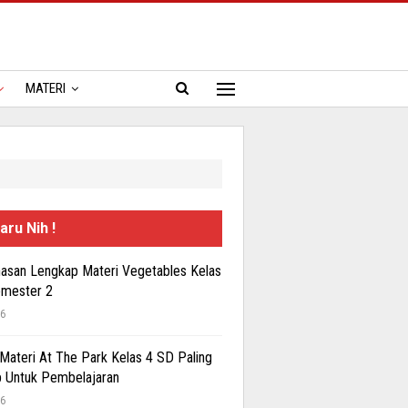
MATERI
aru Nih !
san Lengkap Materi Vegetables Kelas
emester 2
26
 Materi At The Park Kelas 4 SD Paling
 Untuk Pembelajaran
26