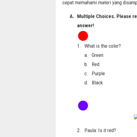
cepat memahami materi yang disamp
A.
Multiple Choices. Please r
answer!
1.
What is the color?
a.
Green
b.
Red
c.
Purple
d.
Black
2.
Paula: Is it red?