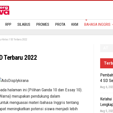
MATERI
RPP
SILABUS
PROMES
PROTA
KKM
BAHASA INGGRIS
our Kelas 1 SD Terbaru 2022
AT
SD Terbaru 2022
Terb
Pembaha
4 SD S
Aug 6, 20
pada halaman ini (Pilihan Ganda 10 dan Essay 10).
 (Warna) merupakan pendukung dalam
Ketahui
tuk menguasai materi bahasa Inggris tentang
Lengkap
dapat meningkatkan potensi siswa menjadi lebih
Aug 5, 20