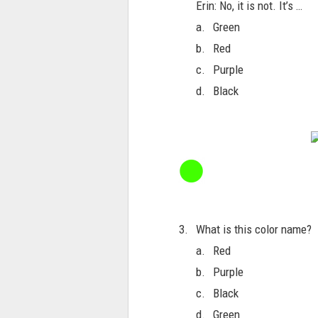
Erin: No, it is not. It’s …
a.
Green
b.
Red
c.
Purple
d.
Black
3.
What is this color name?
a.
Red
b.
Purple
c.
Black
d.
Green