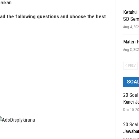
aikan.
Ketahui
ead the following questions and choose the best
SD Sem
Aug 4, 20
Materi 
Aug 3, 20
PREV
SOA
20 Soal
Kunci J
Dec 10, 2
20 Soal
Jawaba