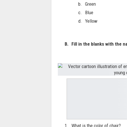
b.
Green
c.
Blue
d.
Yellow
B.
Fill in the blanks with the 
1.
What is the color of chair? 